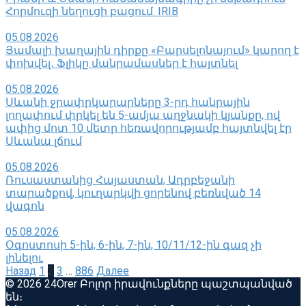
Հորմուզի նեղուցի բացում. IRIB
05.08.2026
Յամալի խաղային դիրքը «Բարսելոնայում» կարող է
փոխվել․ Ֆլիկը մանրամասներ է հայտնել
05.08.2026
Սևանի ջրափրկարարները 3-րդ հանրային
լողափում փրկել են 5-ամյա աղջնակի կյանքը, ով
ափից մոտ 10 մետր հեռավորությամբ հայտնվել էր
Սևանա լճում
05.08.2026
Ռուսաստանից Հայաստան, Ադրբեջանի
տարածքով, կուղարկվի ցորենով բեռնված 14
վագոն
05.08.2026
Օգոստոսի 5-ին, 6-ին, 7-ին, 10/11/12-ին գազ չի
լինելու
Пагинация
Назад
1
2
3
…
886
Далее
записей
© 2026 24Orer Բոլոր իրավունքները պաշտպանված
են։