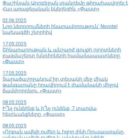
Փաշինյան-Ադրբեջան տանդեմը թիրախավորել է
Հայ առաքելական եկեղեցին. «Փաստ»
02.06.2025
Նոր ներդրումների հնարավորություն՝ Novotel
նախագծի շնորհիվ
17.05.2025
Շինարարության և անշարժ գույքի ոլորտների
բազմաշերտ խնդիրների համայնապատկերը.
«Փաստ»
17.05.2025
Տարածաշրջանում իր տեսակի մեջ միակ
թանգարանը հրավիրում է ժամանակի միջով
ճամփորդելու. «Փաստ»
08.05.2025
Ի՞նչ ունեինք և ի՞նչ ունենք. 7 տարվա
հետևանքները. «Փաստ»
08.05.2025
«Որքան ավելի ուժեղ և հզոր լինի Ռուսաստանը,
այնքան ավելի ուժեղ և անվտանգ կլինի