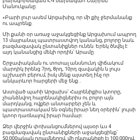
բարեգործական ՀԿ նախագահ Նարինե
Մանուկյանը:
«Բարի լուր ասեմ Արցախից, որ մի քիչ ջերմանանք
ու ապրենք.
Մի քանի օր առաջ աջակցեցինք Արցախում ապրող
13 մայրանալ պատրաստվող կանանց, բոլորը նաև
բազմազավակ ընտանիքներ ունեն: Երեկ ծնվել է
այդ կանանցից մեկի որդին՝ Արամը:
Շրջափակման ու տոտալ անսնունդ վիճակում
մարդիկ իրենց 7րդ, 8րդ, 10րդ զավակին ն լույս
աշխարհ բերում, իսկ մենք այստեղ ինչ որ
անկարևոր հարցերի մեջ ենք…
Աստված պահի Արցախս՝ Հայրենիքիս կտորը,
չհանձնվող հայրենակիցներիս ու բոլոր այն
մարդկանց, ովքեր անտարբեր չեն և
պատրաստակամ են օգնել իրար նեղ օրերին՝ լույսի
կտոր դառնալով իրար համար:
Ձեր վերջին փոխանցումներով այսօր ևս 4
բազմազավակ ընտանիքների աջակցեցինք՝
50.000ական դրամներով, մի ընտանիքի էլ 100.000ով,