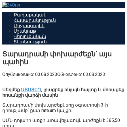
Перейти
к
Քաղաքական
контенту
Հասարակություն
Միջազգային
Մշակույթ
Վերլուծական
Տնտեսություն
Տարադրամի փոխարժեքն՝ այս
պահին
Опубликовано:
03.08.2023
Обновлено:
03.08.2023
Սեղմեք
ԱՅՍՏԵՂ
,
լրացրեք օնլայն հայտը և մոռացեք
հոսանքի վարձի մասին
Տարադրամի փոխարժեքները օգոստոսի 3-ի
դրությամբ՝ ըստ rate.am կայքի.
ԱՄՆ դոլարի առքի առավելագույն արժեքն է 385,50
դրամ,