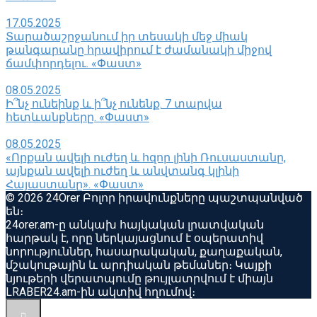
17.05.2025
Տարածաշրջանում իր տեսակի մեջ միակ
թանգարանը հրավիրում է ժամանակի միջով
ճամփորդելու. «Փաստ»
08.05.2025
Ի՞նչ ունեինք և ի՞նչ ունենք. 7 տարվա
հետևանքները. «Փաստ»
08.05.2025
«Որքան ավելի ուժեղ և հզոր լինի Ռուսաստանը,
այնքան ավելի ուժեղ և անվտանգ կլինի
Հայաստանը». «Փաստ»
© 2026 24Orer Բոլոր իրավունքները պաշտպանված
են։
24orer.am-ը անկախ հայկական լրատվական
հարթակ է, որը ներկայացնում է օպերատիվ
նորություններ, հասարակական, քաղաքական,
մշակութային և արդիական թեմաներ։ Կայքի
նյութերի վերատպումը թույլատրվում է միայն
LRABER24.am-ին ակտիվ հղումով։