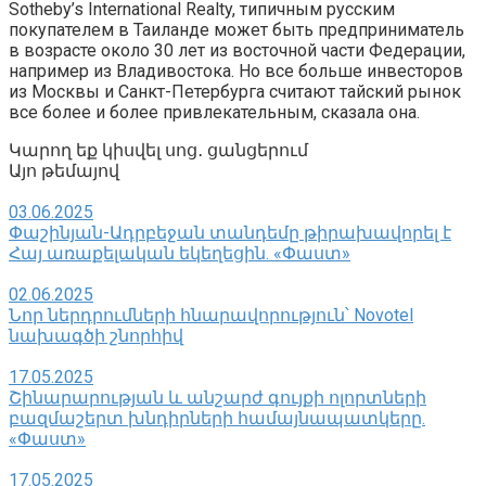
Sotheby’s International Realty, типичным русским
покупателем в Таиланде может быть предприниматель
в возрасте около 30 лет из восточной части Федерации,
например из Владивостока. Но все больше инвесторов
из Москвы и Санкт-Петербурга считают тайский рынок
все более и более привлекательным, сказала она.
Կարող եք կիսվել սոց․ ցանցերում
Այո թեմայով
03.06.2025
Փաշինյան-Ադրբեջան տանդեմը թիրախավորել է
Հայ առաքելական եկեղեցին. «Փաստ»
02.06.2025
Նոր ներդրումների հնարավորություն՝ Novotel
նախագծի շնորհիվ
17.05.2025
Շինարարության և անշարժ գույքի ոլորտների
բազմաշերտ խնդիրների համայնապատկերը.
«Փաստ»
17.05.2025