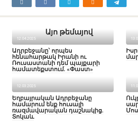
Այո թեմայով
12.04.2025
13.
Ադրբեջանը՝ որպես
Իսր
հենահարթակ Իրանի ու
մար
Ռուսաստանի դեմ պայքարի
համատեքստում. «Փաստ»
12.03.2025
11.
Եղբայրական Ադրբեջանը
Ուկ
համարում ենք հուսալի
սար
ռազմավարական դաշնակից.
Մոս
Տոկաև