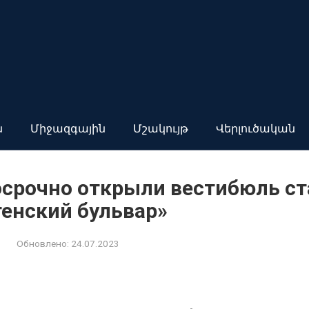
ն
Միջազգային
Մշակույթ
Վերլուծական
осрочно открыли вестибюль с
тенский бульвар»
Обновлено:
24.07.2023