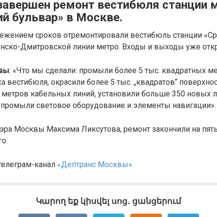
завершен ремонт вестибюля станции 
ий бульвар» в Москве.
режением сроков отремонтировали вестибюль станции «Ср
нско-Дмитровской линии метро. Входы и выходы уже отк
вы
: «Что мы сделали: промыли более 5 тыс. квадратных м
ка вестибюля, окрасили более 5 тыс. „квадратов“ поверхнос
 метров кабельных линий, установили больше 350 новых 
, промыли световое оборудование и элементы навигации».
эра Москвы Максима Ликсутова, ремонт закончили на пят
о.
 телеграм-канал
«Дептранс Москвы»
.
Կարող եք կիսվել սոց․ ցանցերում