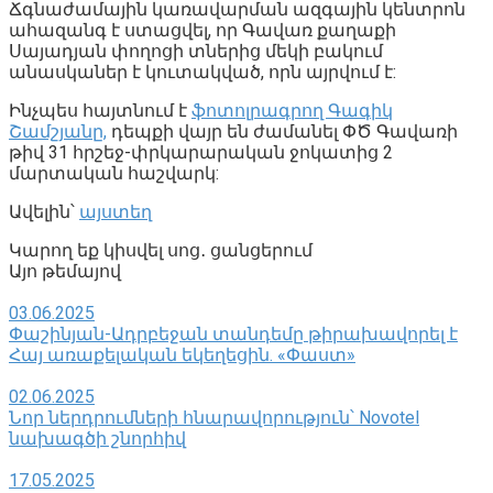
Ճգնաժամային կառավարման ազգային կենտրոն
ահազանգ է ստացվել, որ Գավառ քաղաքի
Սայադյան փողոցի տներից մեկի բակում
անասկաներ է կուտակված, որն այրվում է:
Ինչպես հայտնում է
ֆոտոլրագրող Գագիկ
Շամշյանը,
դեպքի վայր են ժամանել ՓԾ Գավառի
թիվ 31 հրշեջ-փրկարարական ջոկատից 2
մարտական հաշվարկ:
Ավելին՝
այստեղ
Կարող եք կիսվել սոց․ ցանցերում
Այո թեմայով
03.06.2025
Փաշինյան-Ադրբեջան տանդեմը թիրախավորել է
Հայ առաքելական եկեղեցին. «Փաստ»
02.06.2025
Նոր ներդրումների հնարավորություն՝ Novotel
նախագծի շնորհիվ
17.05.2025