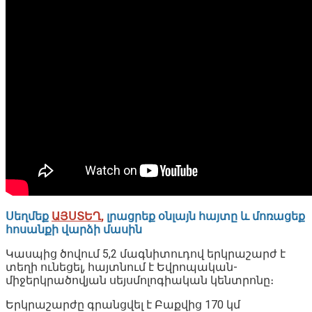
Սեղմեք
ԱՅՍՏԵՂ
,
լրացրեք օնլայն հայտը և մոռացեք
հոսանքի վարձի մասին
Կասպից ծովում 5,2 մագնիտուդով երկրաշարժ է
տեղի ունեցել, հայտնում է Եվրոպական-
միջերկրածովյան սեյսմոլոգիական կենտրոնը։
Երկրաշարժը գրանցվել է Բաքվից 170 կմ