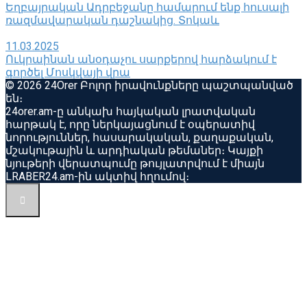
Եղբայրական Ադրբեջանը համարում ենք հուսալի
ռազմավարական դաշնակից. Տոկաև
11.03.2025
Ուկրաինան անօդաչու սարքերով հարձակում է
գործել Մոսկվայի վրա
© 2026 24Orer Բոլոր իրավունքները պաշտպանված
են։
24orer.am-ը անկախ հայկական լրատվական
հարթակ է, որը ներկայացնում է օպերատիվ
նորություններ, հասարակական, քաղաքական,
մշակութային և արդիական թեմաներ։ Կայքի
նյութերի վերատպումը թույլատրվում է միայն
LRABER24.am-ին ակտիվ հղումով։