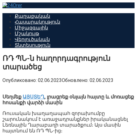
Перейти
к
Քաղաքական
контенту
Հասարակություն
Միջազգային
Մշակույթ
Վերլուծական
Տնտեսություն
ՌԴ ՊՆ-ն հաղորդագրություն
տարածեց
Опубликовано:
02.06.2023
Обновлено:
02.06.2023
Սեղմեք
ԱՅՍՏԵՂ
,
լրացրեք օնլայն հայտը և մոռացեք
հոսանքի վարձի մասին
Ռուսական խաղաղապահ զորախումբը
շարունակում է առաջադրանքներ իրականացնել
Լեռնային Ղարաբաղի տարածքում։ Այս մասին
հայտնում են ՌԴ ՊՆ-ից։