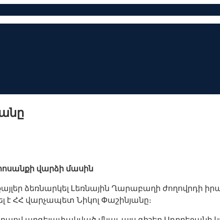
յանը
 հոսանքի վարձի մասին
 քայլեր ձեռնարկել Լեռնային Ղարաբաղի ժողովրդի ի
ել է ՀՀ վարչապետ Նիկոլ Փաշինյանը։
կերպով արգելափակված մնալ, այս գիշեր Ադրբեջանի 