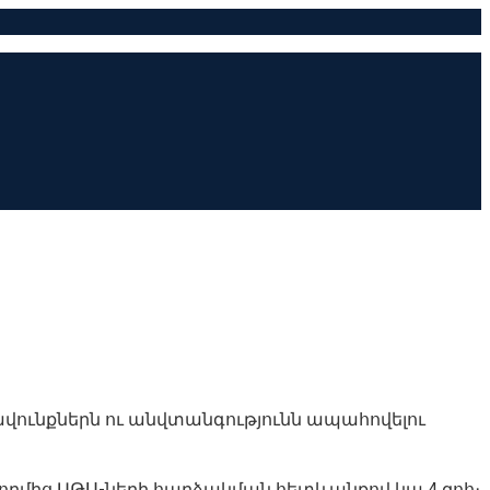
րավունքներն ու անվտանգությունն ապահովելու
կողմից ԱԹՍ-ների հարձակման հետևանքով կա 4 զոհ։