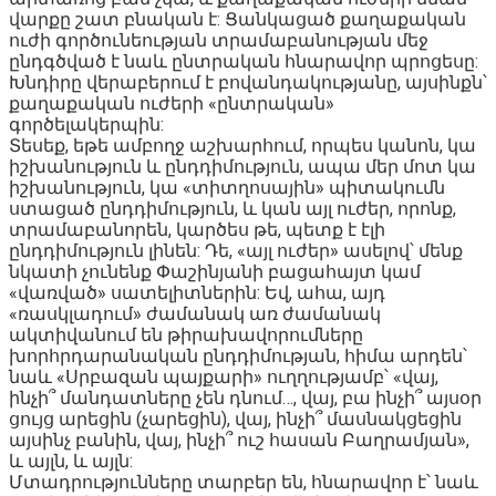
վարքը շատ բնական է: Ցանկացած քաղաքական
ուժի գործունեության տրամաբանության մեջ
ընդգծված է նաև ընտրական հնարավոր պրոցեսը:
Խնդիրը վերաբերում է բովանդակությանը, այսինքն՝
քաղաքական ուժերի «ընտրական»
գործելակերպին:
Տեսեք, եթե ամբողջ աշխարհում, որպես կանոն, կա
իշխանություն և ընդդիմություն, ապա մեր մոտ կա
իշխանություն, կա «տիտղոսային» պիտակումն
ստացած ընդդիմություն, և կան այլ ուժեր, որոնք,
տրամաբանորեն, կարծես թե, պետք է էլի
ընդդիմություն լինեն: Դե, «այլ ուժեր» ասելով՝ մենք
նկատի չունենք Փաշինյանի բացահայտ կամ
«վառված» սատելիտներին: Եվ, ահա, այդ
«ռասկլադում» ժամանակ առ ժամանակ
ակտիվանում են թիրախավորումները
խորհրդարանական ընդդիմության, հիմա արդեն՝
նաև «Սրբազան պայքարի» ուղղությամբ՝ «վայ,
ինչի՞ մանդատները չեն դնում…, վայ, բա ինչի՞ այսօր
ցույց արեցին (չարեցին), վայ, ինչի՞ մասնակցեցին
այսինչ բանին, վայ, ինչի՞ ուշ հասան Բաղրամյան»,
և այլն, և այլն:
Մտադրությունները տարբեր են, հնարավոր է՝ նաև